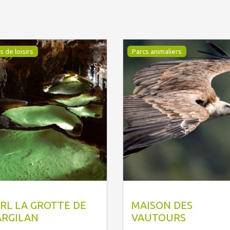
s de loisirs
Parcs animaliers
hilippe CROCHET
Thierry Vergely
RL LA GROTTE DE
MAISON DES
ARGILAN
VAUTOURS