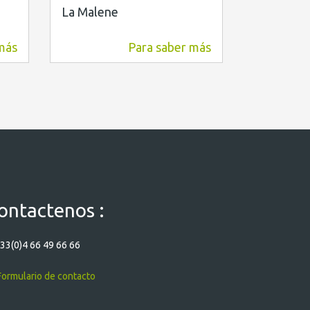
La Malene
La Malen
más
Para saber más
9,2 km
9,4 km
ontactenos :
33(0)4 66 49 66 66
ormulario de contacto