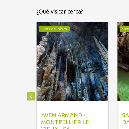
¿Qué visitar cerca?
Sites de loisirs
Site
J.H www.pixelsmillau.fr
P
AVEN ARMAND -
SA
MONTPELLIER LE
D
VIEUX - SA