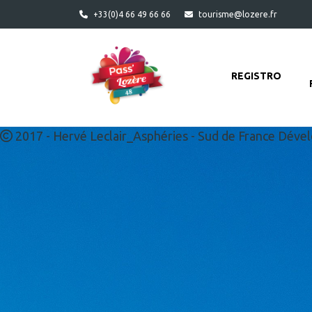
Ir al contenido principal
+33(0)4 66 49 66 66
tourisme@lozere.fr
REGISTRO
2017 - Hervé Leclair_Asphéries - Sud de France Dév