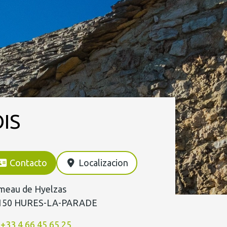
IS
Contacto
Localizacion
meau de Hyelzas
150 HURES-LA-PARADE
+33 4 66 45 65 25