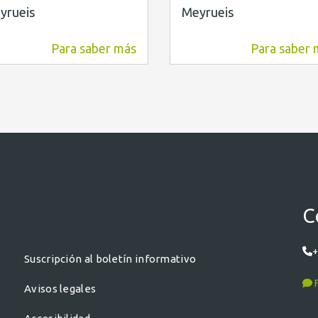
yrueis
Meyrueis
Para saber más
Para saber 
4,9 km
6,6 km
C
+
Suscripción al boletín informativo
F
Avisos legales