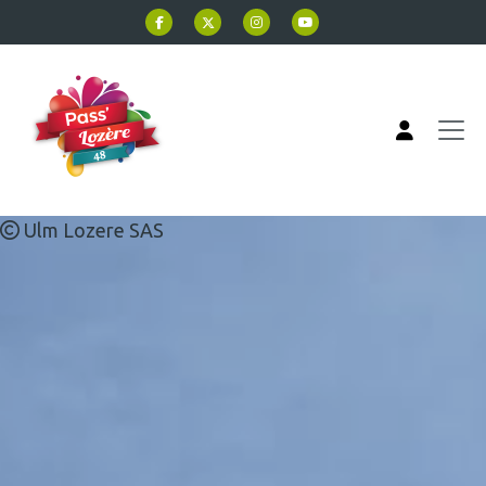
Ir al contenido principal
Ulm Lozere SAS