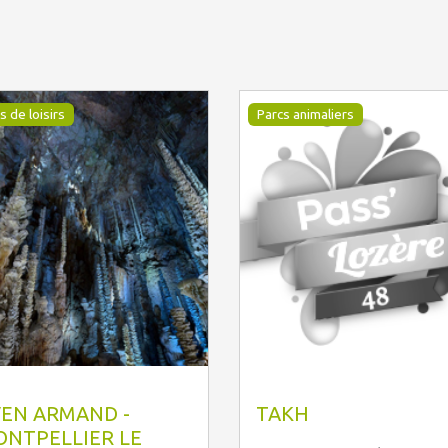
s de loisirs
Parcs animaliers
H www.pixelsmillau.fr
EN ARMAND -
TAKH
NTPELLIER LE