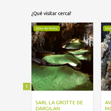
¿Qué visitar cerca?
Sites de loisirs
Site
Philippe CROCHET
J.
SARL LA GROTTE DE
AV
DARGILAN
MO