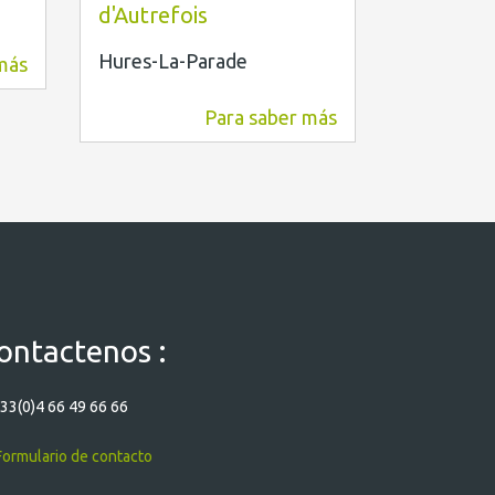
d'Autrefois
Meyrueis
Hures-La-Parade
más
14,6 km
Para saber más
9,4 km
ontactenos :
33(0)4 66 49 66 66
ormulario de contacto