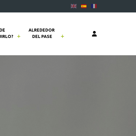
DE 
ALREDEDOR 
IRLO?
DEL PASE