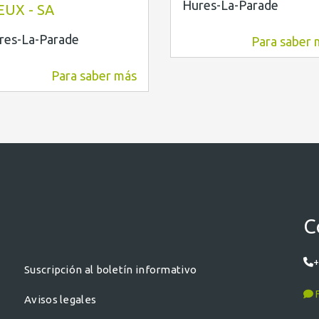
Hures-La-Parade
EUX - SA
res-La-Parade
Para saber 
8,3 km
Para saber más
7,4 km
C
+
Suscripción al boletín informativo
F
Avisos legales