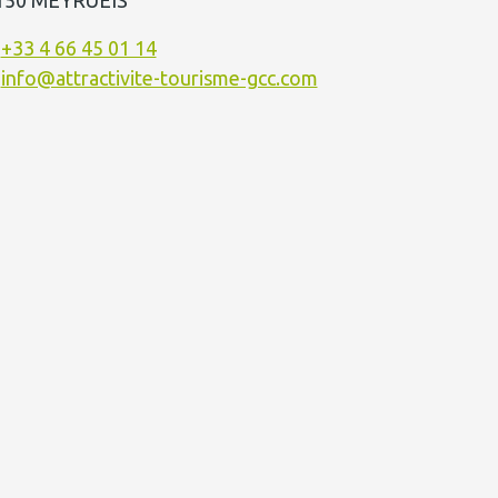
150 MEYRUEIS
+33 4 66 45 01 14
info@attractivite-tourisme-gcc.com