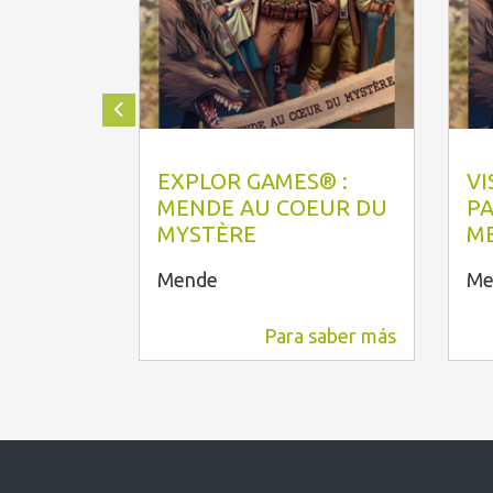
OTI Mende
O
EXPLOR GAMES® :
VI
MENDE AU COEUR DU
PA
MYSTÈRE
M
Mende
Me
Para saber más
2,7 km