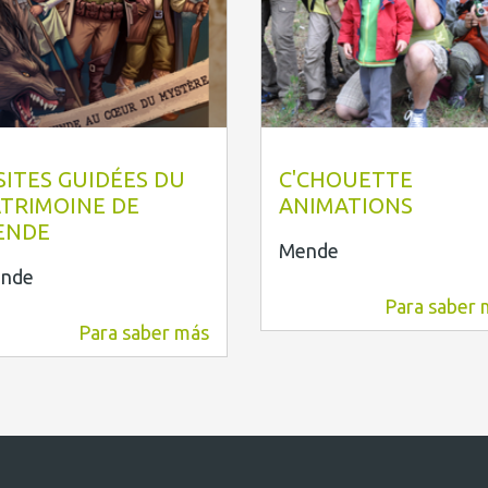
TI Mende
C'Chouette
SITES GUIDÉES DU
C'CHOUETTE
TRIMOINE DE
ANIMATIONS
ENDE
Mende
nde
Para saber 
4,5 km
Para saber más
2,7 km