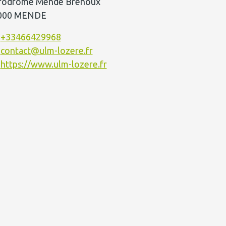
rodrome Mende Brenoux
000 MENDE
+33466429968
contact@ulm-lozere.fr
https://www.ulm-lozere.fr