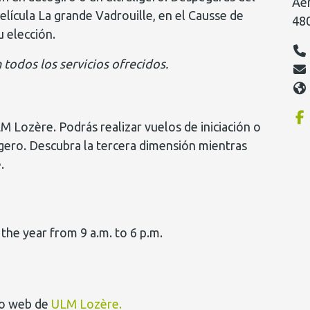
Aé
elícula La grande Vadrouille, en el Causse de
48
u elección.
todos los servicios ofrecidos.
M Lozère. Podrás realizar vuelos de iniciación o
igero. Descubra la tercera dimensión mientras
.
he year from 9 a.m. to 6 p.m.
io web de
ULM Lozère.