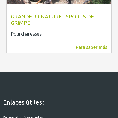
Grandeur Nature
GRANDEUR NATURE : SPORTS DE
GRIMPE
Pourcharesses
Para saber más
0 m
Enlaces útiles :
Preguntas frecuentes