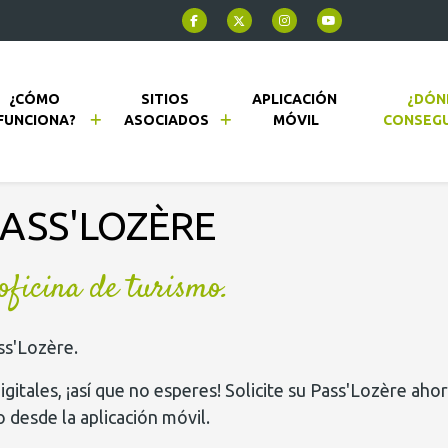
¿CÓMO 
SITIOS 
APLICACIÓN 
¿DÓN
FUNCIONA?
ASOCIADOS
MÓVIL
CONSEGU
PASS'LOZÈRE
oficina de turismo.
ss'Lozère.
gitales, ¡así que no esperes! Solicite su Pass'Lozère ah
o desde la aplicación móvil.