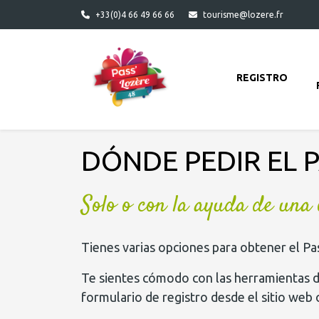
Ir al contenido principal
+33(0)4 66 49 66 66
tourisme@lozere.fr
REGISTRO
DÓNDE PEDIR EL 
Solo o con la ayuda de una 
Tienes varias opciones para obtener el Pa
Te sientes cómodo con las herramientas di
formulario de registro desde el sitio web 