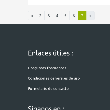
«
2
3
4
5
6
7
»
Enlaces útiles :
Preguntas frecuentes
Condiciones generales de uso
Formulario de contacto
Síganos en :