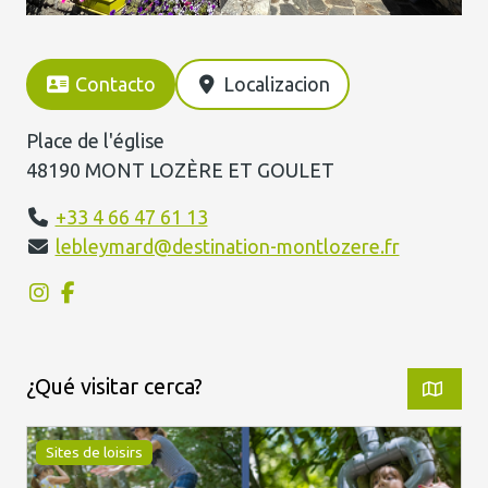
Contacto
Localizacion
Place de l'église
48190 MONT LOZÈRE ET GOULET
+33 4 66 47 61 13
lebleymard@destination-montlozere.fr
¿Qué visitar cerca?
Sites de loisirs