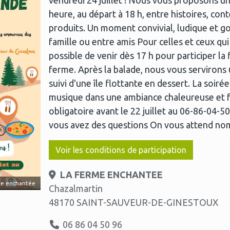
vendredi 24 juillet ! Nous vous proposons u
heure, au départ à 18 h, entre histoires, co
produits. Un moment convivial, ludique et 
famille ou entre amis Pour celles et ceux qui 
possible de venir dès 17 h pour participer la f
ferme. Après la balade, nous vous servirons 
suivi d'une île flottante en dessert. La soiré
musique dans une ambiance chaleureuse et f
obligatoire avant le 22 juillet au 06-86-04-50
vous avez des questions On vous attend no
Voir les conditions de participation
LA FERME ENCHANTEE
me enchantée
Chazalmartin
48170 SAINT-SAUVEUR-DE-GINESTOUX
06 86 04 50 96