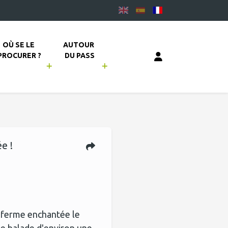
OÙ SE LE 
AUTOUR 
PROCURER ?
DU PASS
e !
 ferme enchantée le