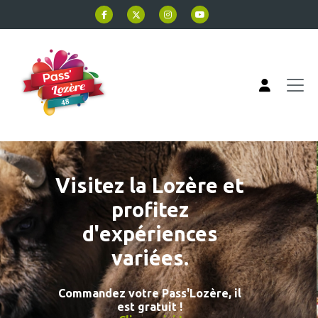
Aller au contenu principal
Pass'Lozère
Visitez la Lozère et
profitez
d'expériences
variées.
Commandez votre Pass'Lozère, il
est gratuit !