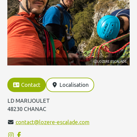
ADE
LOZERE ESCALADE
Contact
Localisation
LD MARIJOULET
48230 CHANAC
contact@lozere-escalade.com