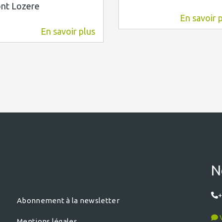
nt Lozere
En savoir 
15,9 km
En savoir plus
12,7 km
N
+
Abonnement à la newsletter
V
Mentions légales