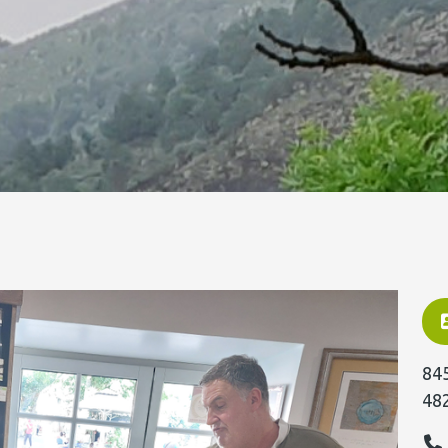
845
48