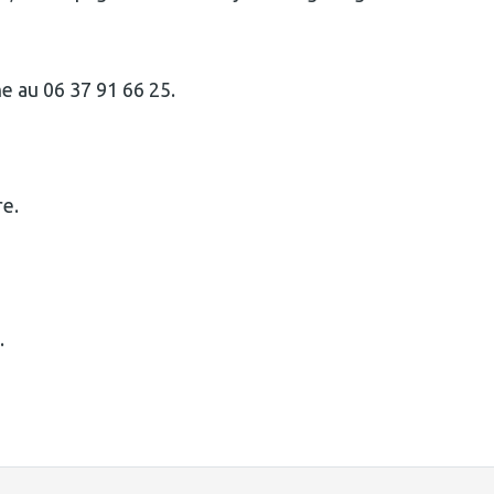
e au 06 37 91 66 25.
re.
.