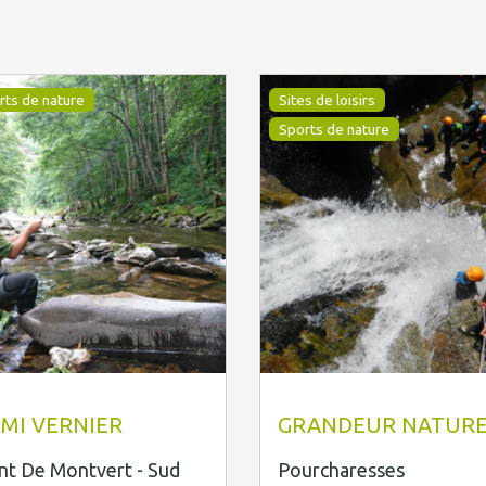
rts de nature
Sites de loisirs
Sports de nature
rnier Rémi
Grandeur Nature
MI VERNIER
GRANDEUR NATUR
nt De Montvert - Sud
Pourcharesses