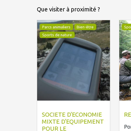
Que visiter à proximité ?
Parcs animaliers
Bien-être
Spo
Sports de nature
© Le Mas de la Barque
Ve
SOCIETE D'ECONOMIE
RE
MIXTE D'EQUIPEMENT
Po
POUR LE