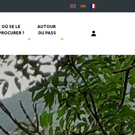
OÙ SE LE 
AUTOUR 
PROCURER ?
DU PASS