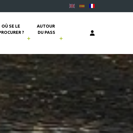
OÙ SE LE 
AUTOUR 
PROCURER ?
DU PASS