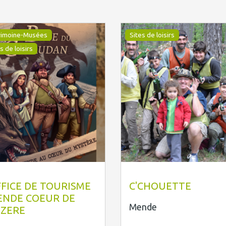
rimoine-Musées
Sites de loisirs
s de loisirs
TI Mende
C'Chouette
FICE DE TOURISME
C'CHOUETTE
ENDE COEUR DE
Mende
OZERE