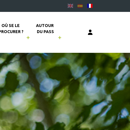
OÙ SE LE 
AUTOUR 
PROCURER ?
DU PASS