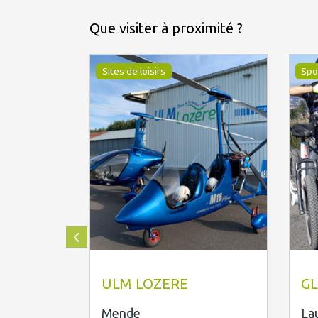
Que visiter à proximité ?
Sites de loisirs
Spo
Ulm Lozere SAS
@F
ULM LOZERE
GL
Mende
La