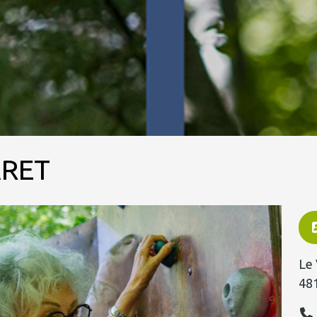
ARET
Le 
48