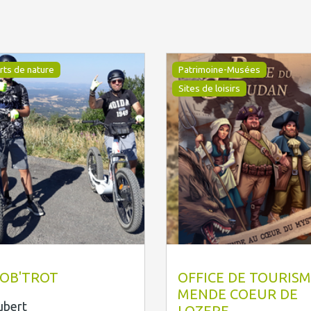
rts de nature
Patrimoine-Musées
Sites de loisirs
.Gastineau
OTI Mende
OB'TROT
OFFICE DE TOURIS
MENDE COEUR DE
ubert
LOZERE