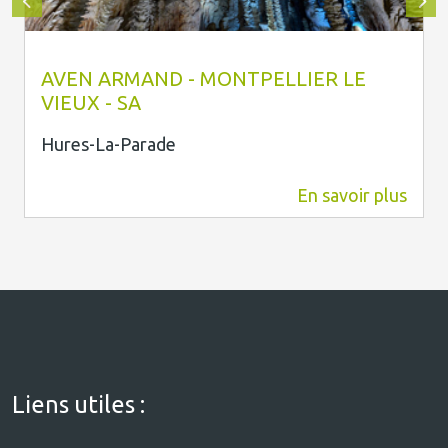
J.H www.pixelsmillau.fr
AVEN ARMAND - MONTPELLIER LE
VIEUX - SA
Hures-La-Parade
En savoir plus
7,8 km
Liens utiles :