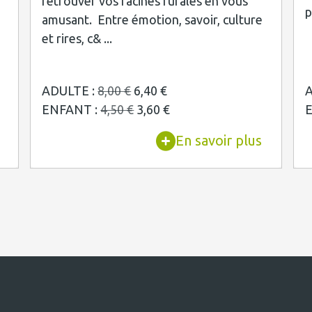
retrouver vos racines rurales en vous
p
amusant. Entre émotion, savoir, culture
et rires, c& ...
ADULTE :
8,00 €
6,40 €
A
ENFANT :
4,50 €
3,60 €
En savoir plus