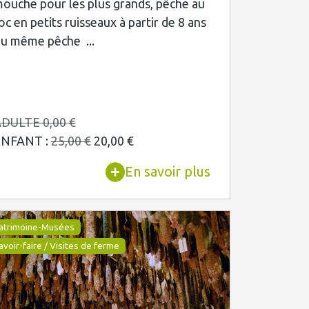
ouche pour les plus grands, pêche au
oc en petits ruisseaux à partir de 8 ans
u même pêche ...
DULTE 0,00 €
ENFANT :
25,00 €
20,00 €
En savoir plus
atrimoine-Musées
avoir-faire / Visites de ferme