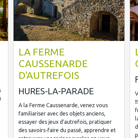
LA FERME
CAUSSENARDE
D'AUTREFOIS
HURES-LA-PARADE
s
V
u
!
A la Ferme Caussenarde, venez vous
f
familiariser avec des objets anciens,
l
essayer des jeux d'autrefois, pratiquer
d
des savoirs-faire du passé, apprendre et
p