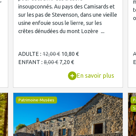
m
insoupconnés. Au pays des Camisards et
t
sur les pas de Stevenson, dans une vieille
o
usine enfouie sous le lierre, sur les
crêtes dénudées du mont Lozère ...
ADULTE :
12,00 €
10,80 €
A
ENFANT :
8,00 €
7,20 €
En savoir plus
Patrimoine-Musées
P
S