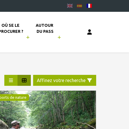
OÙ SE LE 
AUTOUR 
PROCURER ?
DU PASS
Affinez votre recherche
ports de nature