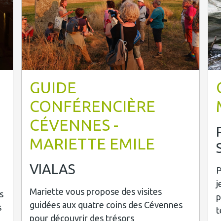
GUIDE
CONFÉRENCIÈRE
CÉVENNES -
MARIETTE EMILE
VIALAS
P
j
Mariette vous propose des visites
s
p
guidées aux quatre coins des Cévennes
s
t
pour découvrir des trésors
,