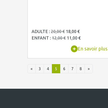
ADULTE :
20,00 €
18,00 €
ENFANT :
12,00 €
11,00 €
En savoir plus
«
3
4
5
6
7
8
»