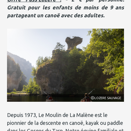
Gratuit pour les enfants de moins de 9 ans
partageant un canoë avec des adultes.
AGE
LOZERE SAUVAGE
Depuis 1973, Le Moulin de La Malène est le
pionnier de la descente en canoë, kayak ou paddle
dans les Gorges du Tarn. Notre équipe familiale et