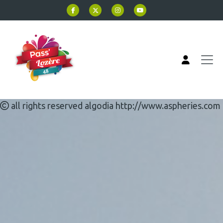
Aller au contenu principal
all rights reserved algodia http://www.aspheries.com